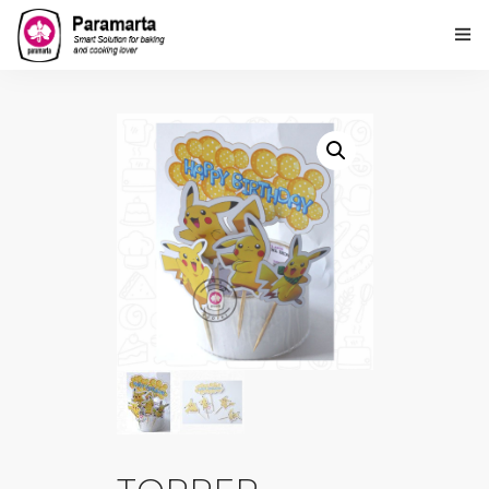
Home
Tentang Kami
Produk
PARAMARTA Loyalty Point
Lembaga Kursus Paramarta
Hubungi Kami
Ulasan Kami