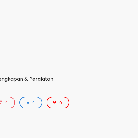
engkapan & Peralatan
0
0
0