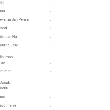
eju
usu
ewarna dan Perisa
ereal
lei dan Fla
dding Jelly
Minuman
rup
inuman
Masak
umbu
aos
ayonnaise