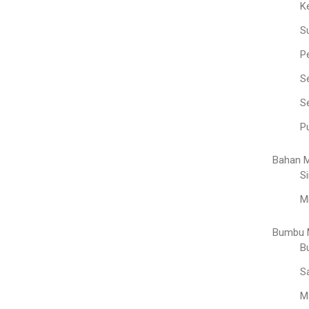
K
S
P
S
Se
Pu
Bahan 
Si
M
Bumbu 
B
S
M