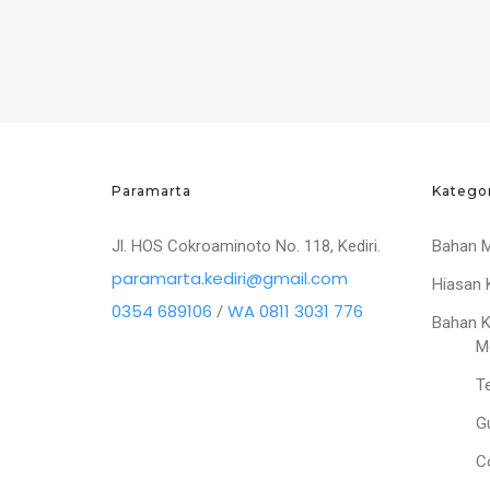
Paramarta
Katego
Jl. HOS Cokroaminoto No. 118, Kediri.
Bahan 
paramarta.kediri@gmail.com
Hiasan 
0354 689106
WA 0811 3031 776
/
Bahan 
M
T
G
C