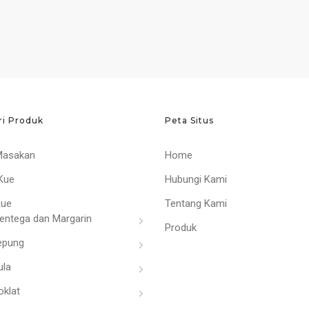
ri Produk
Peta Situs
Masakan
Home
Kue
Hubungi Kami
Kue
Tentang Kami
entega dan Margarin
Produk
epung
ula
oklat