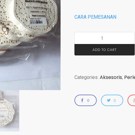
CARA PEMESANAN
ADD TO CART
Aksesoris
Perl
Categories:
,
0
0