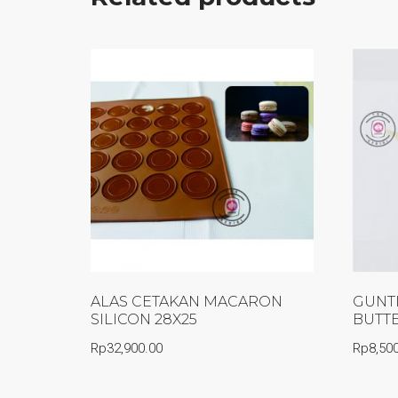
ALAS CETAKAN MACARON
GUNT
SILICON 28X25
BUTT
Rp
32,900.00
Rp
8,50