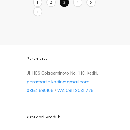
1
2
3
4
5
»
Paramarta
Jl. HOS Cokroaminoto No. 118, Kediri.
paramarta.kediri@gmail.com
0354 689106
WA 0811 3031 776
/
Kategori Produk