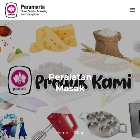
Home
Tentang Kami
Produk
PARAMARTA Loyalty Point
Peralatan
Masak
Lembaga Kursus Paramarta
Hubungi Kami
Ulasan Kami
Home
Shop