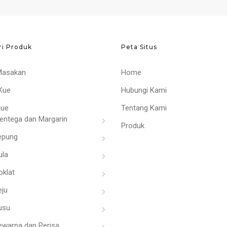
ri Produk
Peta Situs
Masakan
Home
Kue
Hubungi Kami
Kue
Tentang Kami
entega dan Margarin
Produk
epung
ula
oklat
eju
usu
ewarna dan Perisa