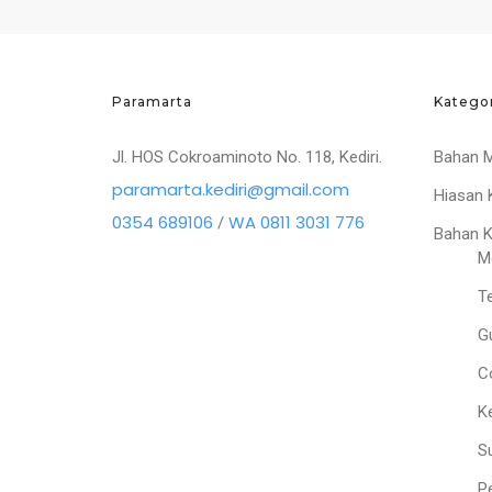
Paramarta
Katego
Jl. HOS Cokroaminoto No. 118, Kediri.
Bahan 
paramarta.kediri@gmail.com
Hiasan 
0354 689106
WA 0811 3031 776
/
Bahan 
M
T
G
C
K
S
P