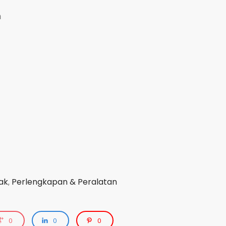
n
ak
Perlengkapan & Peralatan
,
0
0
0