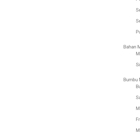
S
Se
Pu
Bahan 
M
Si
Bumbu 
B
S
M
F
M