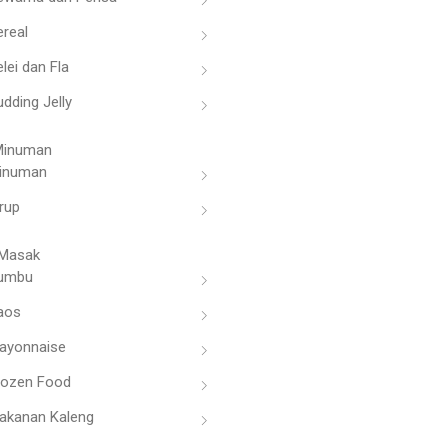
ereal
lei dan Fla
dding Jelly
Minuman
inuman
rup
Masak
umbu
aos
ayonnaise
rozen Food
akanan Kaleng