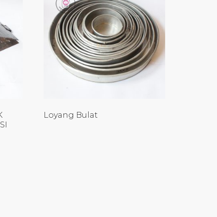
K
Loyang Bulat
SI