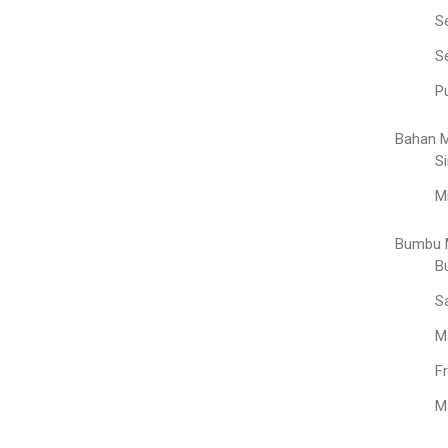
S
Se
Pu
Bahan 
Si
M
Bumbu 
B
S
M
F
M