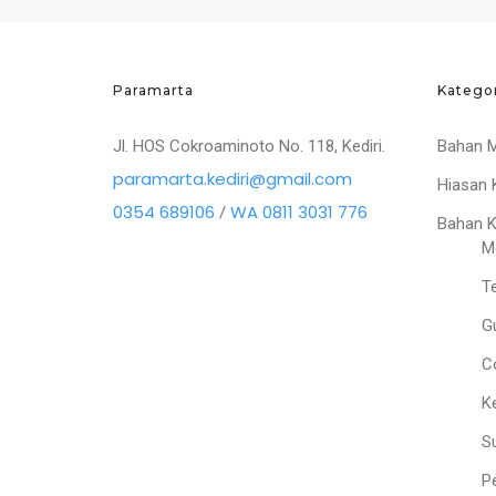
Paramarta
Katego
Jl. HOS Cokroaminoto No. 118, Kediri.
Bahan 
paramarta.kediri@gmail.com
Hiasan 
0354 689106
WA 0811 3031 776
/
Bahan 
M
T
G
C
K
S
P