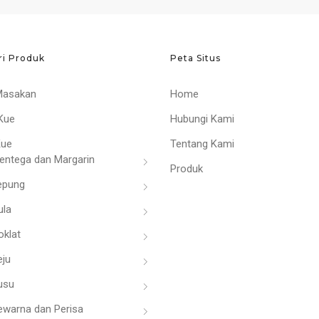
ri Produk
Peta Situs
Masakan
Home
Kue
Hubungi Kami
Kue
Tentang Kami
entega dan Margarin
Produk
epung
ula
oklat
eju
usu
ewarna dan Perisa