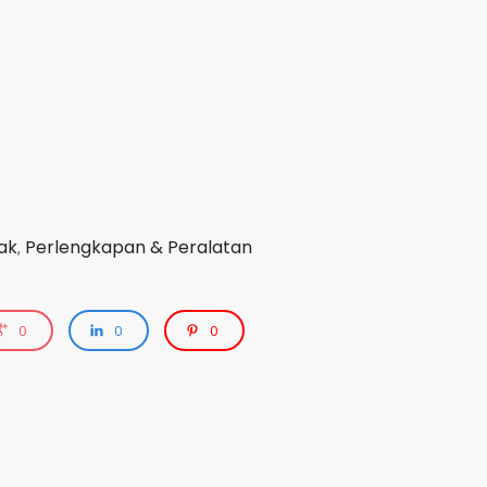
ak
Perlengkapan & Peralatan
,
0
0
0