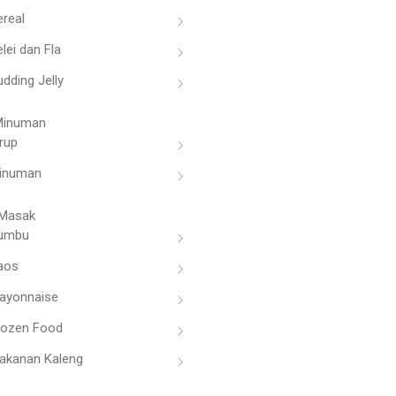
ereal
lei dan Fla
dding Jelly
Minuman
rup
inuman
Masak
umbu
aos
ayonnaise
rozen Food
akanan Kaleng