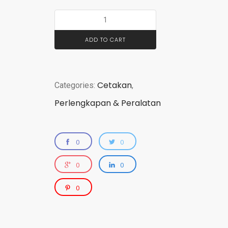
ADD TO CART
Cetakan
Categories:
,
Perlengkapan & Peralatan
0
0
0
0
0