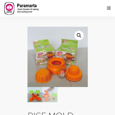
Home
Tentang Kami
Produk
PARAMARTA Loyalty Point
Lembaga Kursus Paramarta
Hubungi Kami
Ulasan Kami