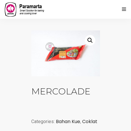
Home
Tentang Kami
Produk
PARAMARTA Loyalty Point
Lembaga Kursus Paramarta
MERCOLADE
Hubungi Kami
Ulasan Kami
Bahan Kue
Coklat
Categories:
,