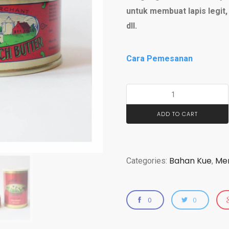
untuk membuat lapis legit
dll.
Cara Pemesanan
ADD TO CART
Bahan Kue
Men
Categories:
,
0
0