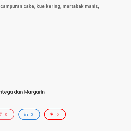
, campuran cake, kue kering, martabak manis,
tega dan Margarin
0
0
0