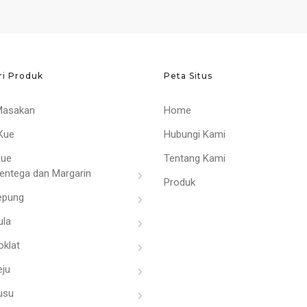
ri Produk
Peta Situs
Masakan
Home
Kue
Hubungi Kami
Kue
Tentang Kami
entega dan Margarin
Produk
epung
ula
oklat
eju
usu