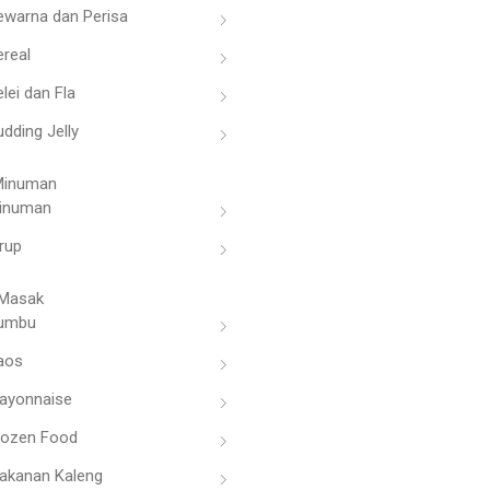
ewarna dan Perisa
ereal
lei dan Fla
dding Jelly
Minuman
inuman
rup
Masak
umbu
aos
ayonnaise
rozen Food
akanan Kaleng