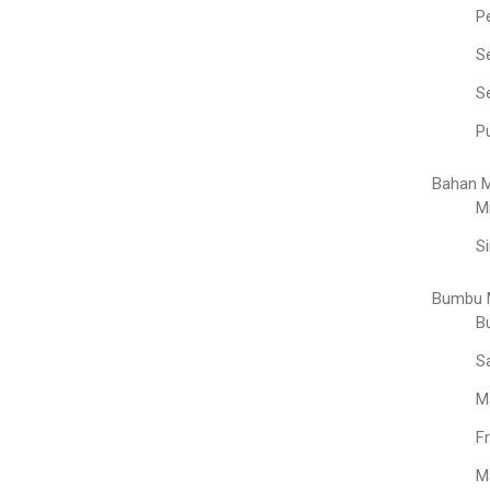
P
S
Se
Pu
Bahan 
M
Si
Bumbu 
B
S
M
F
M