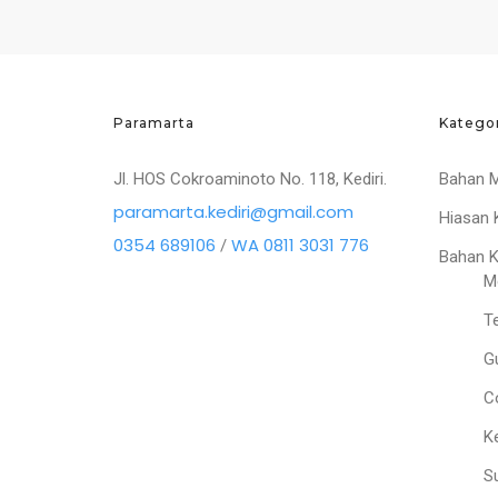
Paramarta
Katego
Jl. HOS Cokroaminoto No. 118, Kediri.
Bahan 
paramarta.kediri@gmail.com
Hiasan 
0354 689106
WA 0811 3031 776
/
Bahan 
M
T
G
C
K
S