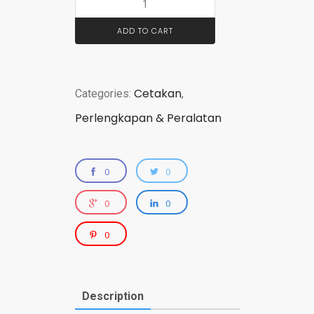
ADD TO CART
Cetakan
Categories:
,
Perlengkapan & Peralatan
0
0
0
0
0
Description