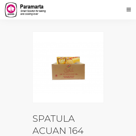
Home
Tentang Kami
Produk
PARAMARTA Loyalty Point
Lembaga Kursus Paramarta
Hubungi Kami
Ulasan Kami
SPATULA
ACUAN 164